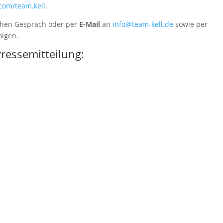
com/team.kell
.
chen Gespräch oder per
E-Mail
an
info@team-kell.de
sowie per
olgen.
Pressemitteilung: