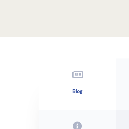

Blog
