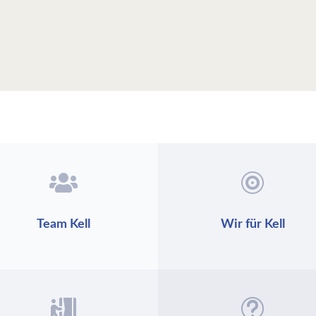


Team Kell
Wir für Kell

t